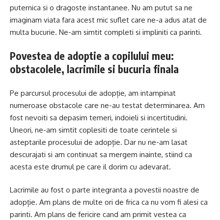
puternica si o dragoste instantanee. Nu am putut sa ne
imaginam viata fara acest mic suflet care ne-a adus atat de
multa bucurie. Ne-am simtit completi si impliniti ca parinti.
Povestea de adoptie a copilului meu:
obstacolele, lacrimile si bucuria finala
Pe parcursul procesului de adopție, am intampinat
numeroase obstacole care ne-au testat determinarea. Am
fost nevoiti sa depasim temeri, indoieli si incertitudini.
Uneori, ne-am simtit coplesiti de toate cerintele si
asteptarile procesului de adopție. Dar nu ne-am lasat
descurajati si am continuat sa mergem inainte, stiind ca
acesta este drumul pe care il dorim cu adevarat.
Lacrimile au fost o parte integranta a povestii noastre de
adopție. Am plans de multe ori de frica ca nu vom fi alesi ca
parinti. Am plans de fericire cand am primit vestea ca