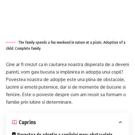
The family spends a fun weekend in nature at a picnic. Adoption of a
child. Complete family
Cine ar fi crezut ca in cautarea noastra disperata de a deveni
parinti, vom gasi bucuria si implinirea in adopția unui copil?
Povestea noastra de adopție este una plina de obstacole,
lacrimi si emotii puternice, dar si de momente de bucurie si
fericire. Este o poveste despre cum am reusit sa formam o
familie prin iubire si determinare.
Cuprins
Povestea de adoptie a copilului meu: obstacolele,