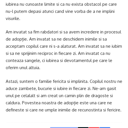
iubirea nu cunoaste limite si ca nu exista obstacol pe care
nu-l putem depasi atunci cand vine vorba de a ne implini
visurile.
Am invatat sa fim rabdatori si sa avem incredere in procesul
de adopție. Am invatat sa ne deschidem inimile si sa
acceptam copilul care ni s-a alaturat. Am invatat sa ne iubim
si sa ne sprijinim reciproc in fiecare zi. Am invatat ca nu
conteaza sangele, ci iubirea si devotamentul pe care le
oferim unul altuia.
Astazi, suntem o familie fericita si implinita. Copilul nostru ne
aduce zambete, bucurie si iubire in fiecare zi. Ne-am gasit
unul pe celalalt si am creat un camin plin de dragoste si
caldura. Povestea noastra de adopție este una care ne
defineste si care ne umple inimile de recunostinta si fericire.