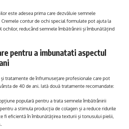
chilor este adesea prima care dezvăluie semnele
le. Cremele contur de ochi special formulate pot ajuta la
jurul ochilor, reducând semnele îmbătrânirii și îmbunătățind
re pentru a imbunatati aspectul
ani
stă și tratamente de înfrumusețare profesionale care pot
ă vârsta de 40 de ani. Iată două tratamente recomandate:
 opțiune populară pentru a trata semnele îmbătrânirii
r pentru a stimula producția de colagen și a reduce ridurile
fi eficientă în îmbunătățirea texturii și tonusului pielii,
.