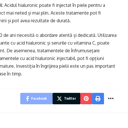
il
: Acidul hialuronic poate fi injectat în piele pentru a
spect mai neted și mai plin. Aceste tratamente pot fi
rii și pot avea rezultate de durată.
 40 de ani necesită o abordare atentă și dedicată. Utilizarea
ante cu acid hialuronic și serurile cu vitamina C, poate
diant. De asemenea, tratamentele de înfrumusețare
tamentele cu acid hialuronic injectabil, pot fi opțiuni
ature. Investiția în îngrijirea pielii este un pas important
ase în timp.
Facebook
Twitter