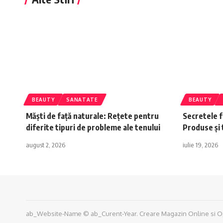
BEAUTY
SANATATE
BEAUTY
Măști de față naturale: Rețete pentru
Secretele f
diferite tipuri de probleme ale tenului
Produse și
august 2, 2026
iulie 19, 2026
ab_Website-Name © ab_Curent-Year.
Creare Magazin Online
si
O