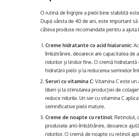
O rutină de îngrijire a pielii bine stabilită e
După vârsta de 40 de ani, este important să ac
câteva produse recomandate pentru a ajuta la 
Creme hidratante cu acid hialuronic
: A
îmbătrânire, deoarece are capacitatea de a 
ridurilor și liniilor fine. O cremă hidratant
hidratării pielii și la reducerea semnelor îmb
Seruri cu vitamina C
: Vitamina C este un 
liberi și la stimularea producției de colag
reduce ridurile. Un ser cu vitamina C aplic
semnificative pielii mature.
Creme de noapte cu retinol
: Retinolul,
produsele anti-îmbătrânire, deoarece ajută 
ridurilor. O cremă de noapte cu retinol apli