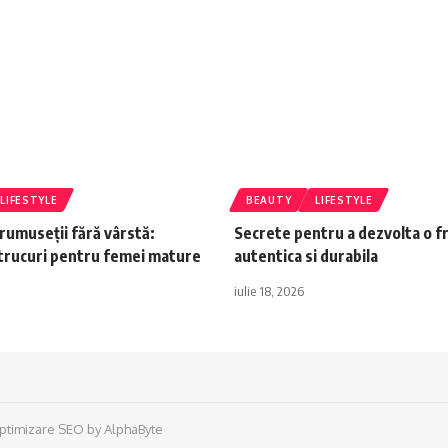
LIFESTYLE
BEAUTY
LIFESTYLE
rumuseții fără vârstă:
Secrete pentru a dezvolta o 
 trucuri pentru femei mature
autentica si durabila
iulie 18, 2026
ptimizare SEO
by
AlphaByte