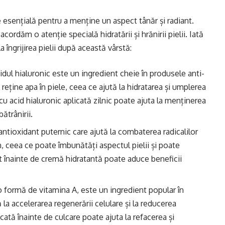
ste esențială pentru a menține un aspect tânăr și radiant.
ordăm o atenție specială hidratării și hrănirii pielii. Iată
îngrijirea pielii după această vârstă:
cidul hialuronic este un ingredient cheie în produsele anti-
reține apa în piele, ceea ce ajută la hidratarea și umplerea
ă cu acid hialuronic aplicată zilnic poate ajuta la menținerea
ătrânirii.
antioxidant puternic care ajută la combaterea radicalilor
en, ceea ce poate îmbunătăți aspectul pielii și poate
at înainte de cremă hidratantă poate aduce beneficii
 o formă de vitamina A, este un ingredient popular în
la accelerarea regenerării celulare și la reducerea
cată înainte de culcare poate ajuta la refacerea și