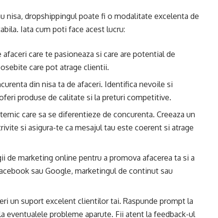
 nisa, dropshippingul poate fi o modalitate excelenta de
abila. Iata cum poti face acest lucru:
e afaceri care te pasioneaza si care are potential de
osebite care pot atrage clientii.
curenta din nisa ta de afaceri. Identifica nevoile si
 oferi produse de calitate si la preturi competitive.
ternic care sa se diferentieze de concurenta. Creeaza un
otrivite si asigura-te ca mesajul tau este coerent si atrage
ii de marketing online pentru a promova afacerea ta si a
pe Facebook sau Google, marketingul de continut sau
eri un suport excelent clientilor tai. Raspunde prompt la
tii la eventualele probleme aparute. Fii atent la feedback-ul