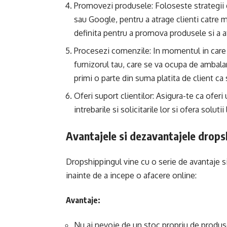
Promovezi produsele: Foloseste strategii 
sau Google, pentru a atrage clienti catre m
definita pentru a promova produsele si a at
Procesezi comenzile: In momentul in care 
furnizorul tau, care se va ocupa de ambalar
primi o parte din suma platita de client ca s
Oferi suport clientilor: Asigura-te ca ofer
intrebarile si solicitarile lor si ofera solu
Avantajele si dezavantajele drops
Dropshippingul vine cu o serie de avantaje si
inainte de a incepe o afacere online:
Avantaje:
Nu ai nevoie de un stoc propriu de produse, 