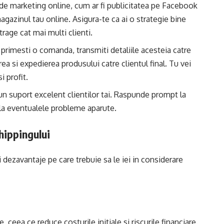
de marketing online, cum ar fi publicitatea pe Facebook
agazinul tau online. Asigura-te ca ai o strategie bine
rage cat mai multi clienti.
primesti o comanda, transmiti detaliile acesteia catre
ea si expedierea produsului catre clientul final. Tu vei
i profit.
i un suport excelent clientilor tai. Raspunde prompt la
tii la eventualele probleme aparute.
hippingului
 dezavantaje pe care trebuie sa le iei in considerare
ceea ce reduce costurile initiale si riscurile financiare.